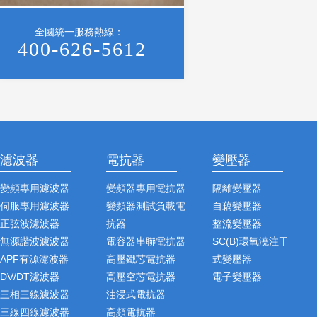
全國統一服務熱線：
400-626-5612
濾波器
電抗器
變壓器
變頻專用濾波器
變頻器專用電抗器
隔離變壓器
伺服專用濾波器
變頻器測試負載電
自藕變壓器
正弦波濾波器
抗器
整流變壓器
無源諧波濾波器
電容器串聯電抗器
SC(B)環氧澆注干
APF有源濾波器
高壓鐵芯電抗器
式變壓器
DV/DT濾波器
高壓空芯電抗器
電子變壓器
三相三線濾波器
油浸式電抗器
三線四線濾波器
高頻電抗器